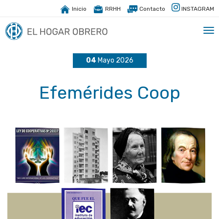
Inicio
RRHH
Contacto
INSTAGRAM
Tog
nav
04
Mayo 2026
Efemérides Coop