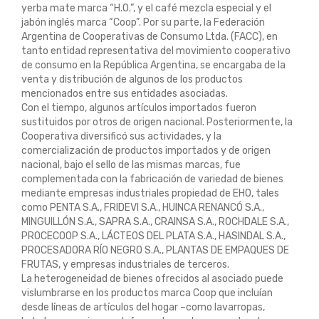
yerba mate marca “H.O.”, y el café mezcla especial y el
jabón inglés marca “Coop”. Por su parte, la Federación
Argentina de Cooperativas de Consumo Ltda. (FACC), en
tanto entidad representativa del movimiento cooperativo
de consumo en la República Argentina, se encargaba de la
venta y distribución de algunos de los productos
mencionados entre sus entidades asociadas.
Con el tiempo, algunos artículos importados fueron
sustituidos por otros de origen nacional. Posteriormente, la
Cooperativa diversificó sus actividades, y la
comercialización de productos importados y de origen
nacional, bajo el sello de las mismas marcas, fue
complementada con la fabricación de variedad de bienes
mediante empresas industriales propiedad de EHO, tales
como PENTA S.A., FRIDEVI S.A., HUINCA RENANCÓ S.A.,
MINGUILLÓN S.A., SAPRA S.A., CRAINSA S.A., ROCHDALE S.A.,
PROCECOOP S.A., LÁCTEOS DEL PLATA S.A., HASINDAL S.A.,
PROCESADORA RÍO NEGRO S.A., PLANTAS DE EMPAQUES DE
FRUTAS, y empresas industriales de terceros.
La heterogeneidad de bienes ofrecidos al asociado puede
vislumbrarse en los productos marca Coop que incluían
desde líneas de artículos del hogar –como lavarropas,